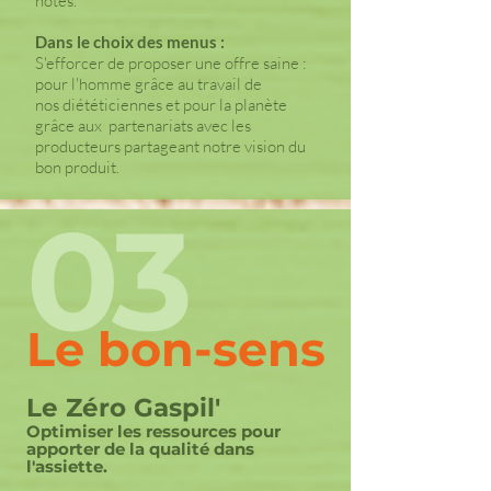
hôtes.
Dans le choix des menus :
S'efforcer de proposer une offre saine :
pour l'homme grâce au travail de
nos diététiciennes et pour la planète
grâce aux partenariats avec les
producteurs partageant notre vision du
bon produit.
03
Le bon-sens
Le Zéro Gaspil'
Optimiser les ressources pour
apporter de la qualité dans
l'assiette.