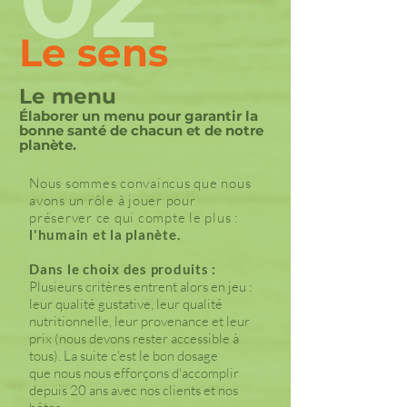
Le sens
Le menu
Élaborer un menu pour garantir la
bonne santé de chacun et de notre
planète.
Nous sommes convaincus que nous
avons un rôle à jouer pour
préserver ce qui compte le plus :
l'humain et la planète.
Dans le choix des produits :
Plusieurs critères entrent alors en jeu :
leur qualité gustative, leur qualité
nutritionnelle, leur provenance et leur
prix (nous devons rester accessible à
tous). La suite c'est le bon dosage
que nous nous efforçons d'accomplir
depuis 20 ans avec nos clients et nos