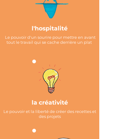
l'hospitalité
Le pouvoir d'un sourire pour mettre en
avant
tout le travail qui se cache derrière un plat
la créativité
Le pouvoir et la liberté de créer des recettes et
des projets