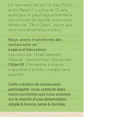
Le “bon sens” est arrivé chez Mille
et Un Repas il y a plus de 15 ans,
avant que le gaspillage alimentaire
soit un sujet de société, avec notre
démarche “Zéro Gaspil”, parce que
cela nous tenait déjà à coeur.
Nous avons transformé des
restaurants en
espace d'éducation.
Les convives, l'établissement,
l'équipe : tous ont leur rôle à jouer.
Objectif :
Permettre à chacun
d'apprendre à mieux manger sans
gaspiller.
Cette création de restaurants
participatifs nous conforte dans
notre conviction que nous sommes
sur le chemin d'une alimentation
simple & bonne, saine & durable.