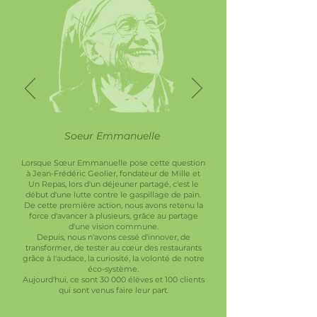
Soeur Emmanuelle
Lorsque Sœur Emmanuelle pose cette question
à Jean-Frédéric Geolier, fondateur de Mille et
Un Repas, lors d'un déjeuner partagé, c'est le
début d'une lutte contre le gaspillage de pain.
De cette première action, nous avons retenu la
force d'avancer à plusieurs, grâce au partage
d'une vision commune.
Depuis, nous n'avons cessé d'innover, de
transformer, de tester au cœur des restaurants
grâce à l'audace, la curiosité, la volonté de notre
éco-système.
Aujourd'hui, ce sont 30 000 élèves et 100 clients
qui sont venus faire leur part.