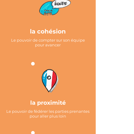
la cohésion
Le pouvoir de compter sur son équipe
pour avancer
la proximité
Le pouvoir de fédérer les parties prenantes
pour
aller plus loin