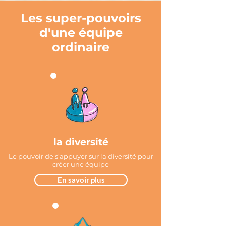
Les super-pouvoirs
d'une équipe
ordinaire
la diversité
Le pouvoir de s'appuyer sur la diversité pour
créer une équipe
En savoir plus