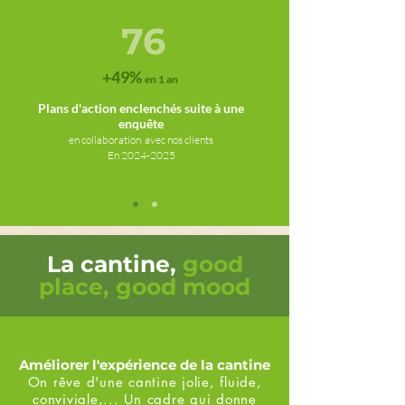
76
+49%
en 1 an
Plans d'action
enclenchés suite à une
enquête
en collaboration avec nos clients
En 2024
-2025
La cantine,
good
place, good mood
Améliorer l'expérience de la cantine
On rêve d'une cantine jolie, fluide,
conviviale,... Un cadre qui donne