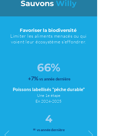
Sauvons
Willy
Favoriser la biodiversité
Limiter les aliments menacés ou qui
voient leur écosystème s'effondrer.
66%
+7%
vs a
nnée dernière
Poissons
labellisés "pêche durable"
Une 1e étape
En 2024
-2025
4
​=
vs année dernière