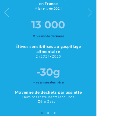
en France
À la rentrée 2024
13 000
=
vs année dernière
Élèves sensibilisés au gaspillage
alimentaire
En
2024- 2025
-30g
= vs année dernière
Moyenne de déchets par assiette
Dans
nos restaurants l
abellisés
Zéro Gaspi
l'