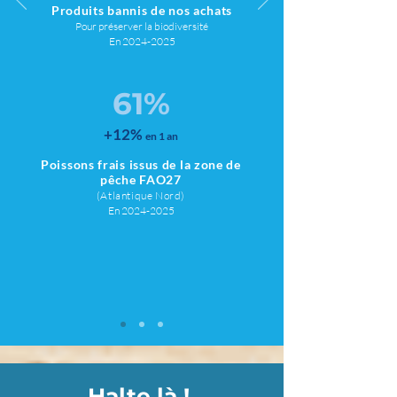
Produits bannis de nos achats
Pour préserver la biodiversité
En 2024
-2025
61%
+12%
en 1 an
Poissons frais issus de la zone de
pêche
FAO27
(Atlantique Nord)
En 2024
-2025
Halte là !