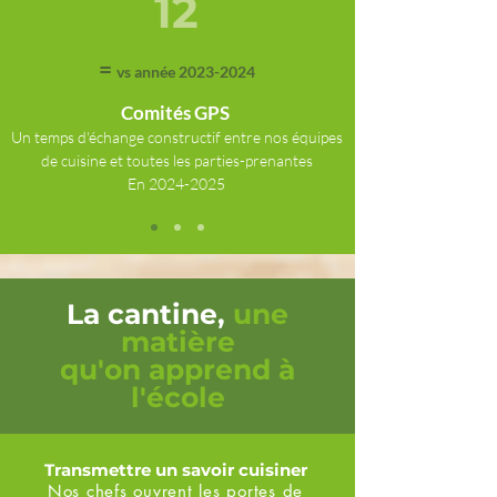
12
=
vs année
2023-2024
Co
mités
GPS
Un temps d'échange constructif entre nos équipes
de cuisine et
toutes
le
s parties-prenantes
En 2024
-2025
La cantine,
une
matière
qu'on apprend à
l'école
Transmettre un savoir cuisiner
Nos chefs ouvrent les portes de