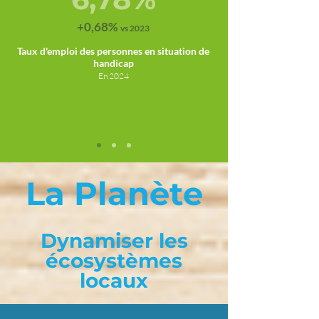
+0,68
%
vs 2
023
Taux d'emploi des personnes en situation de
handicap
En 2024
La Planète
Dynamiser les
écosystèmes
locaux