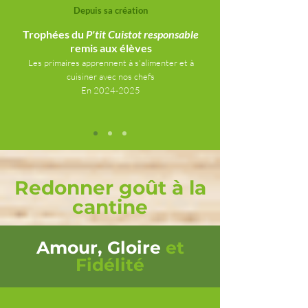
Depuis sa création
Trophées du
P'tit Cuistot responsable
remis aux élèves
Les primaires apprennent à s'alimenter et à
cuisiner avec nos chefs
En
2024-2025
Redonner goût à la
cantine
Amour, Gloire
et
Fidélité