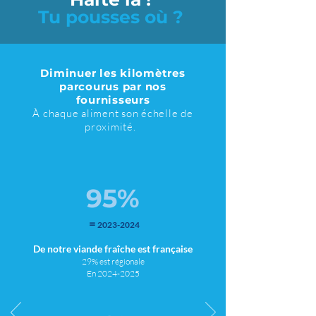
Tu pousses où ?
Diminuer les kilomètres
parcourus par nos
fournisseurs
À chaque aliment son échelle de
proximité.
95%
=
2023-2024
De notre viande fraîche est française
29% est régionale
En 2024
-2025