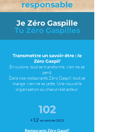
responsable
Je Zéro Gaspille
Tu Zéro Gaspilles
Transmettre un savoir-être : le
Zéro Gaspil'
En cuisine, tout se transforme, rien ne se
perd.
Dans nos restaurants Zéro Gaspil', tout se
mange, rien ne se jette. Une nouvelle
organisation où chacun est acteur.
102
+12
v
s
rentrée
2023
Re
staurants Zéro Gaspil'