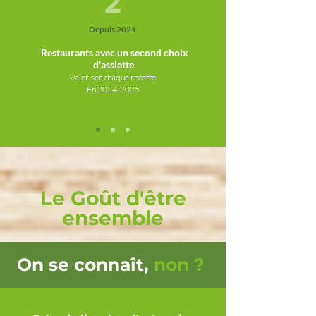
2
Depuis 2021
Restaurants avec un second ch
oix
d'assiette
Valoriser chaque recette
En 2024
-2025
Le Goût d'être
ensemble
On se connaît,
non ?