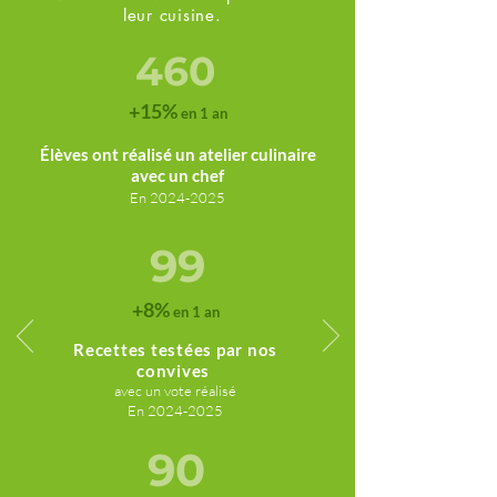
leur cuisine.
460
+15%
en 1 an
Élèves ont réalisé un atelier culinai
re
avec un chef
En
2024-2025
99
+8%
en 1 an
Recettes testées par nos
convives
avec un vote réalisé
En
2024-2025
90