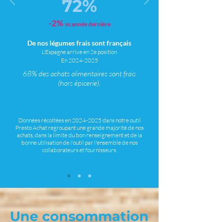
72%
-2%
vs année dernière
De nos légumes frais sont français
L'Espagne arrive en 2e positio
n
En 2024
-2025
68% des achats alimentaires sont frais
(hors épicerie).
Données récoltées en
2024-2025
dans notre outil
Presto Achat regroupant une grande majorité de nos
achats, dans la limite du bon renseignement et de la
bonne utilisation de l'outil par l'ensemble de nos
collaborateurs et fournisseurs.
Une consommation