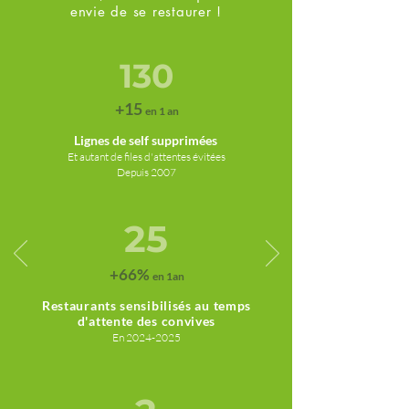
envie de se restaurer !
130
+15
en 1 an
Lignes de self supprimées
Et autant de files d'attentes évitées
Depuis 2007
25
+66%
en 1an
Restaurants sensibilisés au temps
d'attente des convives
En 2024
-2025