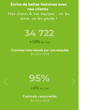
Écrire de belles histoires avec
nos clients
Nos clients & nos équipes : on les
aime, on les garde !
34 722
+10%
en 1 an
C
onvives interviewés par une e
nquête
En
2024-2025
95%
+6%
en 1 an
Contrats renouvelés
En 2024
-2025