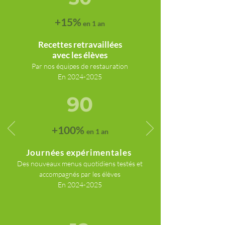
+15%
en 1 an
Recette
s retravaillées
avec les élèves
Par nos équipes de restau
ration
En
2024-2025
90
+100%
en 1 an
Journées expérimentales
Des nouveaux menus quotidiens testés et
accompagnés par l
es élèves
En 2024
-2025