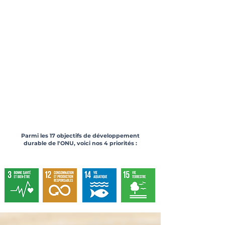
99
-30
6000
g
Nouvelles recettes
Élèves sensibilisés
testées par nos
à la nutrition
convives
l'année dernière
Déchets par assiette
l'année dernière
dans nos
restaurants
labellisés Zéro
Gaspil'
Parmi les 17 objectifs de développement
durable de l'ONU, voici nos 4 priorités :