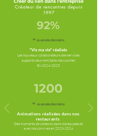
Créer du lien dans l'entreprise
Créateur de rencontres depuis
1997
92%
=
vs année dernière
"Vis ma vie" réalisés
Les nouveaux collaborateurs des services
supports oeuvrent dans nos cuisines
En
2024-2025
1200
=
vs année dernière
Animations réalisées dans nos
restaurants
Des moments de cohésion dans nos équipes et
avec nos convives en
2023-2024